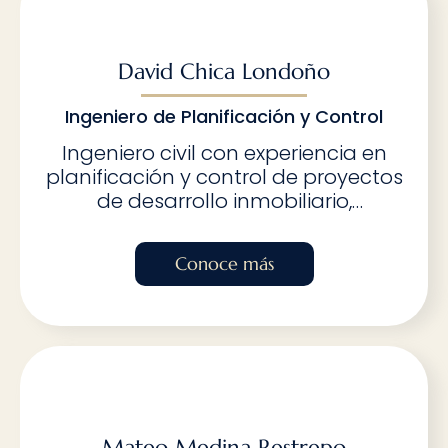
rentabilidad y eficiencia de cada
proyecto.
David Chica Londoño
Ingeniero de Planificación y Control
Ingeniero civil con experiencia en
planificación y control de proyectos
de desarrollo inmobiliario,
asegurando el cumplimiento de
cronogramas y optimización de
Conoce más
recursos. Su habilidad para utilizar
herramientas digitales y
metodologías avanzadas permite
mejorar la eficiencia en la ejecución
de proyectos, garantizando
alineación con los objetivos
estratégicos de la empresa.
Mateo Medina Restrepo