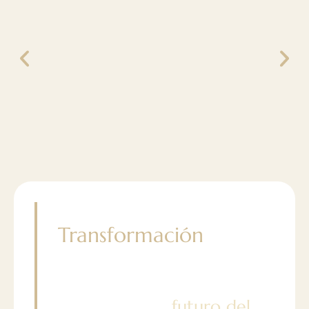
Únete a la
Transformación
Explora cómo nuestro
enfoque integrado está
moldeando el
futuro del