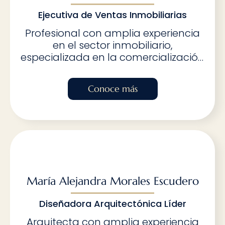
Ejecutiva de Ventas Inmobiliarias
Profesional con amplia experiencia
en el sector inmobiliario,
especializada en la comercialización
de vivienda nueva sobre planos y
usada. Su dominio en marketing
Conoce más
digital, gestión de trámites y
asesoría en crédito hipotecario le
permite ofrecer un servicio integral a
los clientes. Su enfoque estratégico,
orientación a resultados y
habilidades de negociación la
convierten en una pieza clave en el
crecimiento y posicionamiento del
María Alejandra Morales Escudero
negocio.
Diseñadora Arquitectónica Líder
Arquitecta con amplia experiencia