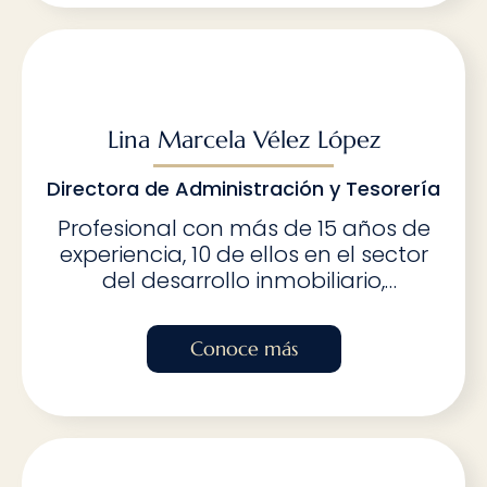
estructurales, destacándose en la
gestión de presupuestos, control de
costos y planificación estratégica. Su
visión integral y capacidad de
liderazgo garantizan el éxito de
cada proyecto, asegurando calidad
Lina Marcela Vélez López
y cumplimiento en cada etapa.
Directora de Administración y Tesorería
Profesional con más de 15 años de
experiencia, 10 de ellos en el sector
del desarrollo inmobiliario,
destacándose en administración,
talento humano y gestión financiera.
Conoce más
Ha liderado equipos y proyectos
enfocados en optimizar recursos,
cumplir normativas y mejorar la
eficiencia organizacional. Su
capacidad para la toma de