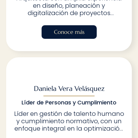
en diseño, planeación y
digitalización de proyectos
mediante modelado 3D y
metodología BIM. Su enfoque
Conoce más
innovador y atención al detalle le
permiten crear soluciones estéticas
y funcionales, optimizando los
procesos de diseño y construcción.
Lidera equipos multidisciplinarios
con un enfoque colaborativo,
garantizando resultados alineados
con las expectativas del cliente y las
Daniela Vera Velásquez
exigencias del sector.
Líder de Personas y Cumplimiento
Líder en gestión de talento humano
y cumplimiento normativo, con un
enfoque integral en la optimización
de procesos organizacionales y la